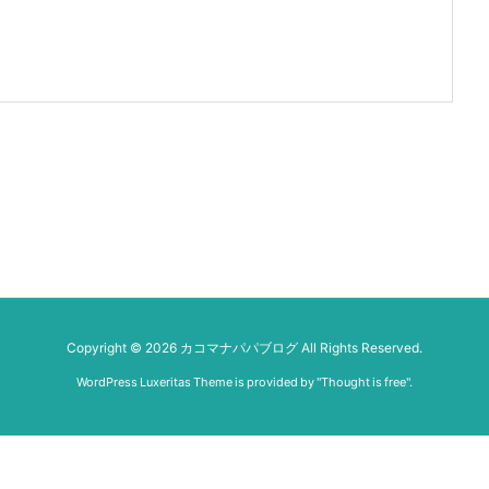
Copyright ©
2026
カコマナパパブログ
All Rights Reserved.
WordPress Luxeritas Theme is provided by "
Thought is free
".